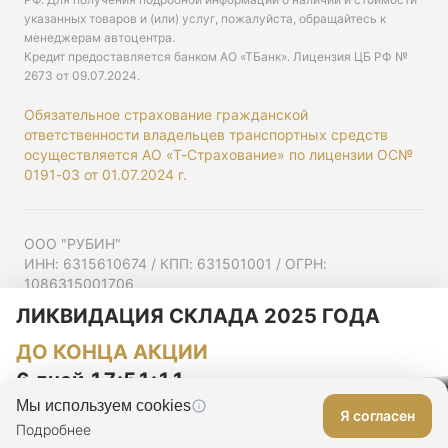
указанных товаров и (или) услуг, пожалуйста, обращайтесь к
менеджерам автоцентра.
Кредит предоставляется банком АО «ТБанк».
Лицензия ЦБ РФ №
2673 от 09.07.2024
.
Обязательное страхование гражданской
ответственности владельцев транспортных средств
осуществляется АО «Т-Страхование» по лицензии ОС№
0191-03 от 01.07.2024 г.
ООО "РУБИН"
ИНН: 6315610674 / КПП: 631501001 / ОГРН:
1086315001706
Юр. адрес: 443001, Самарская область, г Самара,
ЛИКВИДАЦИЯ СКЛАДА 2025 ГОДА
Ульяновская ул, д. 52/55, помещ. 9-18
ДО КОНЦА АКЦИИ
Согласие на рекламную рассылку
Политика конфиденциальности
6 дней 17:51:10
Мы используем cookies
Я согласен
Оставить заявку
Подробнее