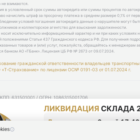
 не взимаются.
ия в условленный срок суммы автокредита или суммы процентов по автокр
аво начислить штраф за просрочку платежа в среднем размере 0,1% от пе
облюдении условий погашения автокредита данные о нарушителе могут быт
олжников и коллекторское агентство для взыскания задолженности.
 носит исключительно информационный характер и ни при каких условиях 
й положениями Статьи 437 Гражданского кодекса РФ. Для получения подр
казанных товаров и (или) услуг, пожалуйста, обращайтесь к менеджерам а
ся банком АО «ТБанк».
Лицензия ЦБ РФ № 2673 от 09.07.2024
.
хование гражданской ответственности владельцев транспортны
«Т-Страхование» по лицензии ОС№ 0191-03 от 01.07.2024 г.
 КПП: 631501001 / ОГРН: 1086315001706
 Самарская область, г Самара, Ульяновская ул, д. 52/55, помещ
ЛИКВИДАЦИЯ
СКЛАДА 2
мную рассылку
циальности
До конца акции
0 дней 17:40
kies