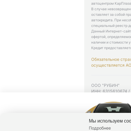
автоцентром КарПлаза
В случае невозвращен
оставляет за собой пр
автокредита. При нес
специальный реестр д
Данный Интернет-сайт
офертой, определяемо
наличии и стоимости у
Кредит предоставляет
Обязательное стра
осуществляется АО 
ООО "РУБИН"
ИНН: 6315610674 /
Юр. адрес: 443001,
Согласие на рекла
Политика конфиден
Мы используем coo
Подробнее