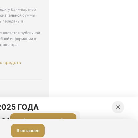
едиту банк-партнер
рвоначальной суммы
ь переданы в
не является публичной
обной информации о
втоцентра.
х средств
. 9-18
×
025 ГОДА
:13
Оставить заявку
Я согласен