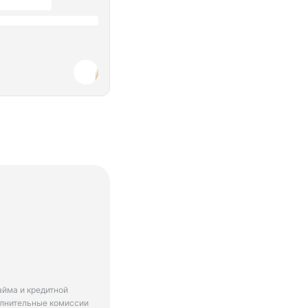
айма и кредитной
олнительные комиссии