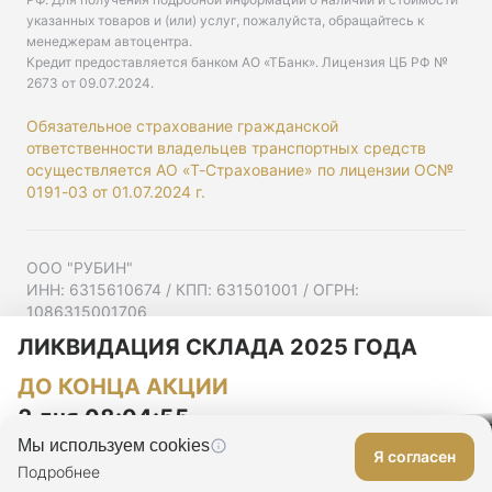
указанных товаров и (или) услуг, пожалуйста, обращайтесь к
менеджерам автоцентра.
Кредит предоставляется банком АО «ТБанк».
Лицензия ЦБ РФ №
2673 от 09.07.2024
.
Обязательное страхование гражданской
ответственности владельцев транспортных средств
осуществляется АО «Т-Страхование» по лицензии ОС№
0191-03 от 01.07.2024 г.
ООО "РУБИН"
ИНН: 6315610674 / КПП: 631501001 / ОГРН:
1086315001706
Юр. адрес: 443001, Самарская область, г Самара,
ЛИКВИДАЦИЯ СКЛАДА 2025 ГОДА
Ульяновская ул, д. 52/55, помещ. 9-18
ДО КОНЦА АКЦИИ
Согласие на рекламную рассылку
Политика конфиденциальности
2 дня 08:04:55
Мы используем cookies
Я согласен
Оставить заявку
Подробнее