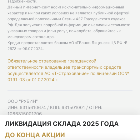
задолженности.
Данный Интернет-сайт носит исключительно информационный
характер и ни при каких условиях не является публичной офертой,
определяемой положениями Статьи 437 Гражданского кодекса
РФ. Для получения подробной информации о наличии и стоимости
указанных товаров и (или) услуг, пожалуйста, обращайтесь к
менеджерам автоцентра.
Кредит предоставляется банком АО «ТБанк».
Лицензия ЦБ РФ №
2673 от 09.07.2024
.
Обязательное страхование гражданской
ответственности владельцев транспортных средств
осуществляется АО «Т-Страхование» по лицензии ОС№
0191-03 от 01.07.2024 г.
ООО "РУБИН"
ИНН: 6315610674 / КПП: 631501001 / ОГРН:
1086315001706
Юр. адрес: 443001, Самарская область, г Самара,
ЛИКВИДАЦИЯ СКЛАДА 2025 ГОДА
Ульяновская ул, д. 52/55, помещ. 9-18
ДО КОНЦА АКЦИИ
Согласие на рекламную рассылку