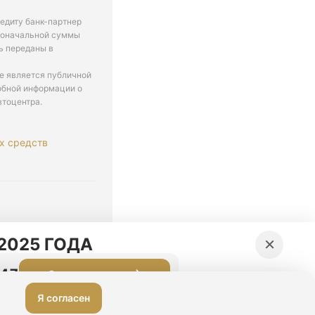
едиту банк-партнер
рвоначальной суммы
ь переданы в
не является публичной
обной информации о
втоцентра.
х средств
. 9-18
×
2025 ГОДА
:46
Оставить заявку
Я согласен