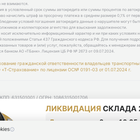
 не взимаются.
ия в условленный срок суммы автокредита или суммы процентов по автокр
аво начислить штраф за просрочку платежа в среднем размере 0,1% от пе
облюдении условий погашения автокредита данные о нарушителе могут быт
олжников и коллекторское агентство для взыскания задолженности.
 носит исключительно информационный характер и ни при каких условиях 
й положениями Статьи 437 Гражданского кодекса РФ. Для получения подр
казанных товаров и (или) услуг, пожалуйста, обращайтесь к менеджерам а
ся банком АО «ТБанк».
Лицензия ЦБ РФ № 2673 от 09.07.2024
.
хование гражданской ответственности владельцев транспортны
«Т-Страхование» по лицензии ОС№ 0191-03 от 01.07.2024 г.
 КПП: 631501001 / ОГРН: 1086315001706
 Самарская область, г Самара, Ульяновская ул, д. 52/55, помещ
ЛИКВИДАЦИЯ
СКЛАДА 
мную рассылку
циальности
До конца акции
2 дня 13:25
kies