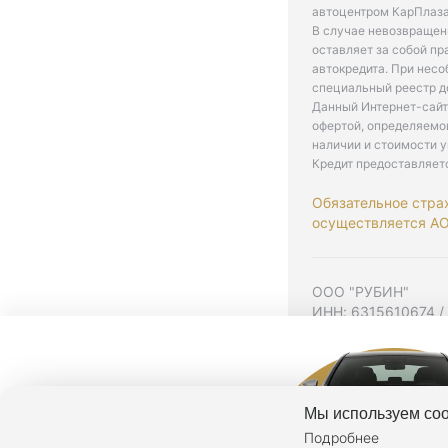
автоцентром КарПлаза
В случае невозвращен
оставляет за собой пр
автокредита. При нес
специальный реестр д
Данный Интернет-сайт
офертой, определяемо
наличии и стоимости у
Кредит предоставляет
Обязательное стра
осуществляется АО 
ООО "РУБИН"
ИНН: 6315610674 /
Юр. адрес: 443001,
Согласие на рекла
Политика конфиден
Мы используем coo
Подробнее