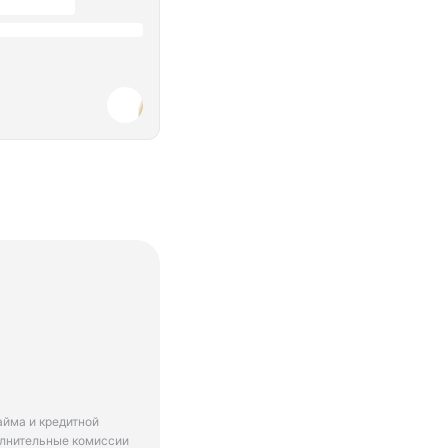
айма и кредитной
олнительные комиссии