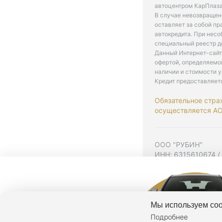
автоцентром КарПлаза
В случае невозвращен
оставляет за собой пр
автокредита. При нес
специальный реестр д
Данный Интернет-сайт
офертой, определяемо
наличии и стоимости у
Кредит предоставляет
Обязательное стра
осуществляется АО 
ООО "РУБИН"
ИНН: 6315610674 /
Юр. адрес: 443001,
Согласие на рекла
Политика конфиден
Мы используем coo
Подробнее