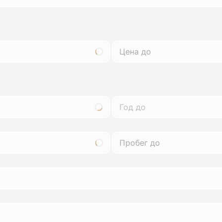
Год до