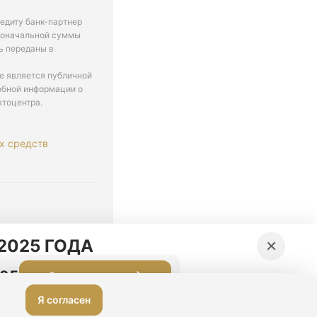
едиту банк-партнер
рвоначальной суммы
ь переданы в
не является публичной
обной информации о
втоцентра.
х средств
. 9-18
×
2025 ГОДА
:24
Оставить заявку
Я согласен