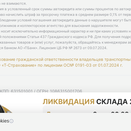
 не взимаются.
ия в условленный срок суммы автокредита или суммы процентов по автокр
аво начислить штраф за просрочку платежа в среднем размере 0,1% от пе
облюдении условий погашения автокредита данные о нарушителе могут быт
олжников и коллекторское агентство для взыскания задолженности.
 носит исключительно информационный характер и ни при каких условиях 
й положениями Статьи 437 Гражданского кодекса РФ. Для получения подр
казанных товаров и (или) услуг, пожалуйста, обращайтесь к менеджерам а
ся банком АО «ТБанк».
Лицензия ЦБ РФ № 2673 от 09.07.2024
.
хование гражданской ответственности владельцев транспортны
«Т-Страхование» по лицензии ОС№ 0191-03 от 01.07.2024 г.
 КПП: 631501001 / ОГРН: 1086315001706
 Самарская область, г Самара, Ульяновская ул, д. 52/55, помещ
ЛИКВИДАЦИЯ
СКЛАДА 
мную рассылку
циальности
До конца акции
2 дня 00:39
kies