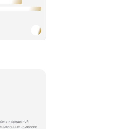
айма и кредитной
олнительные комиссии