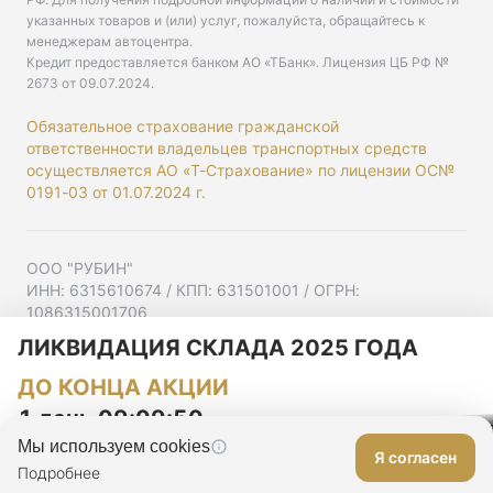
указанных товаров и (или) услуг, пожалуйста, обращайтесь к
менеджерам автоцентра.
Кредит предоставляется банком АО «ТБанк».
Лицензия ЦБ РФ №
2673 от 09.07.2024
.
Обязательное страхование гражданской
ответственности владельцев транспортных средств
осуществляется АО «Т-Страхование» по лицензии ОС№
0191-03 от 01.07.2024 г.
ООО "РУБИН"
ИНН: 6315610674 / КПП: 631501001 / ОГРН:
1086315001706
Юр. адрес: 443001, Самарская область, г Самара,
ЛИКВИДАЦИЯ СКЛАДА 2025 ГОДА
Ульяновская ул, д. 52/55, помещ. 9-18
ДО КОНЦА АКЦИИ
Согласие на рекламную рассылку
Политика конфиденциальности
1 день 09:09:50
Мы используем cookies
Я согласен
Оставить заявку
Подробнее