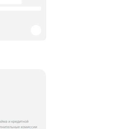
айма и кредитной
олнительные комиссии