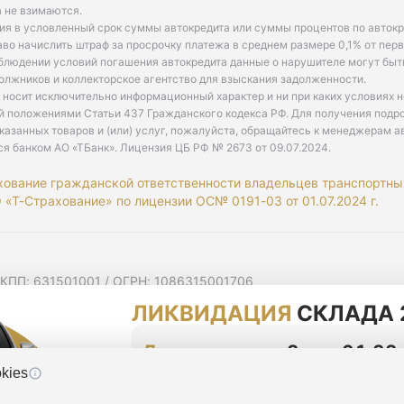
 не взимаются.
ия в условленный срок суммы автокредита или суммы процентов по автокр
аво начислить штраф за просрочку платежа в среднем размере 0,1% от пе
облюдении условий погашения автокредита данные о нарушителе могут быт
олжников и коллекторское агентство для взыскания задолженности.
 носит исключительно информационный характер и ни при каких условиях 
й положениями Статьи 437 Гражданского кодекса РФ. Для получения подр
казанных товаров и (или) услуг, пожалуйста, обращайтесь к менеджерам а
ся банком АО «ТБанк».
Лицензия ЦБ РФ № 2673 от 09.07.2024
.
хование гражданской ответственности владельцев транспортны
«Т-Страхование» по лицензии ОС№ 0191-03 от 01.07.2024 г.
 КПП: 631501001 / ОГРН: 1086315001706
 Самарская область, г Самара, Ульяновская ул, д. 52/55, помещ
ЛИКВИДАЦИЯ
СКЛАДА 
мную рассылку
циальности
До конца акции
3 дня 01:32
kies