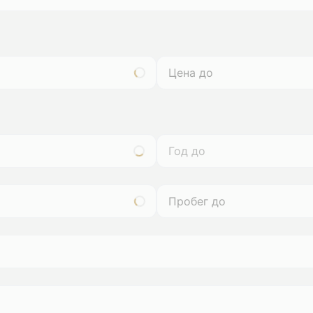
Год до