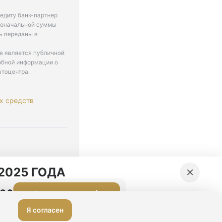
едиту банк-партнер
рвоначальной суммы
ь переданы в
не является публичной
обной информации о
втоцентра.
х средств
. 9-18
×
2025 ГОДА
:25
Оставить заявку
Я согласен