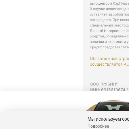
автоцентром КарПлаза
В случае невозвращен
оставляет за собой пр
автокредита. При нес
специальный реестр д
Данный Интернет-сайт
офертой, определяемо
наличии и стоимости у
Кредит предоставляет
Обязательное стра
осуществляется АО 
ООО "РУБИН"
ИНН: 6315610674 /
Юр. адрес: 443001,
Согласие на рекла
Политика конфиден
Мы используем coo
Подробнее