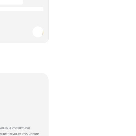
айма и кредитной
олнительные комиссии