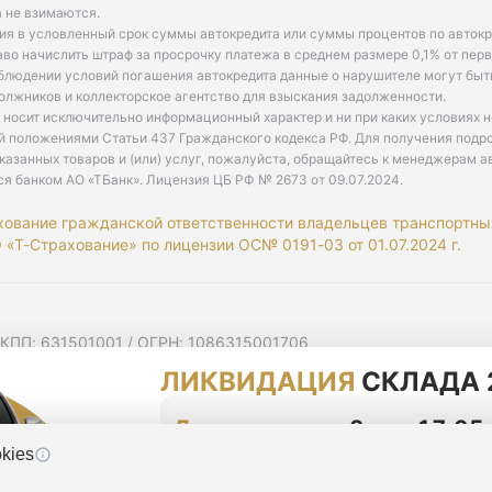
 не взимаются.
ия в условленный срок суммы автокредита или суммы процентов по автокр
аво начислить штраф за просрочку платежа в среднем размере 0,1% от пе
облюдении условий погашения автокредита данные о нарушителе могут быт
олжников и коллекторское агентство для взыскания задолженности.
 носит исключительно информационный характер и ни при каких условиях 
й положениями Статьи 437 Гражданского кодекса РФ. Для получения подр
казанных товаров и (или) услуг, пожалуйста, обращайтесь к менеджерам а
ся банком АО «ТБанк».
Лицензия ЦБ РФ № 2673 от 09.07.2024
.
хование гражданской ответственности владельцев транспортны
«Т-Страхование» по лицензии ОС№ 0191-03 от 01.07.2024 г.
 КПП: 631501001 / ОГРН: 1086315001706
 Самарская область, г Самара, Ульяновская ул, д. 52/55, помещ
ЛИКВИДАЦИЯ
СКЛАДА 
мную рассылку
циальности
До конца акции
2 дня 17:05
kies