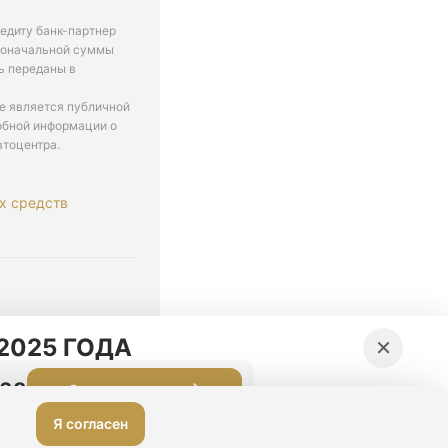
едиту банк-партнер
рвоначальной суммы
ь переданы в
не является публичной
обной информации о
втоцентра.
х средств
. 9-18
×
2025 ГОДА
:28
Оставить заявку
Я согласен