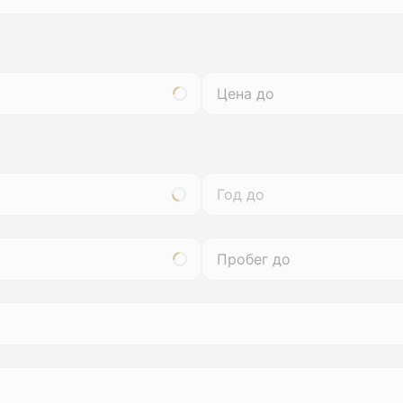
Год до