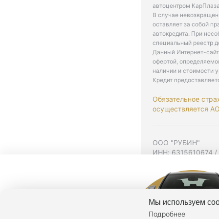
автоцентром КарПлаза
В случае невозвращен
оставляет за собой пр
автокредита. При нес
специальный реестр д
Данный Интернет-сайт
офертой, определяемо
наличии и стоимости у
Кредит предоставляет
Обязательное стра
осуществляется АО 
ООО "РУБИН"
ИНН: 6315610674 /
Юр. адрес: 443001,
Согласие на рекла
Политика конфиден
Мы используем coo
Подробнее