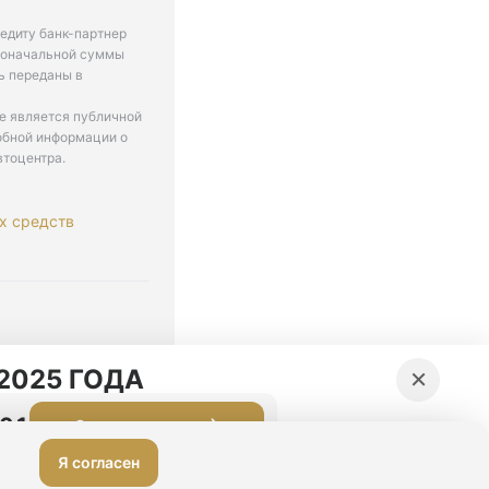
едиту банк-партнер
рвоначальной суммы
ь переданы в
не является публичной
обной информации о
втоцентра.
х средств
. 9-18
×
2025 ГОДА
:00
Оставить заявку
Я согласен