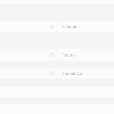
Год до