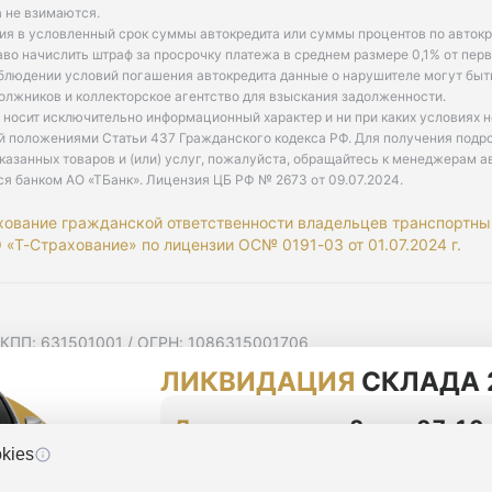
 не взимаются.
ия в условленный срок суммы автокредита или суммы процентов по автокр
аво начислить штраф за просрочку платежа в среднем размере 0,1% от пе
облюдении условий погашения автокредита данные о нарушителе могут быт
олжников и коллекторское агентство для взыскания задолженности.
 носит исключительно информационный характер и ни при каких условиях 
й положениями Статьи 437 Гражданского кодекса РФ. Для получения подр
казанных товаров и (или) услуг, пожалуйста, обращайтесь к менеджерам а
ся банком АО «ТБанк».
Лицензия ЦБ РФ № 2673 от 09.07.2024
.
хование гражданской ответственности владельцев транспортны
«Т-Страхование» по лицензии ОС№ 0191-03 от 01.07.2024 г.
 КПП: 631501001 / ОГРН: 1086315001706
 Самарская область, г Самара, Ульяновская ул, д. 52/55, помещ
ЛИКВИДАЦИЯ
СКЛАДА 
мную рассылку
циальности
До конца акции
2 дня 07:10
kies