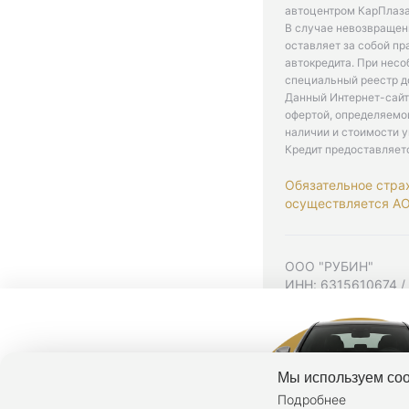
автоцентром КарПлаза
В случае невозвращен
оставляет за собой пр
автокредита. При нес
специальный реестр д
Данный Интернет-сайт
офертой, определяемо
наличии и стоимости у
Кредит предоставляет
Обязательное стра
осуществляется АО 
ООО "РУБИН"
ИНН: 6315610674 /
Юр. адрес: 443001,
Согласие на рекла
Политика конфиден
Мы используем coo
Подробнее