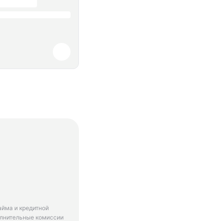
айма и кредитной
олнительные комиссии