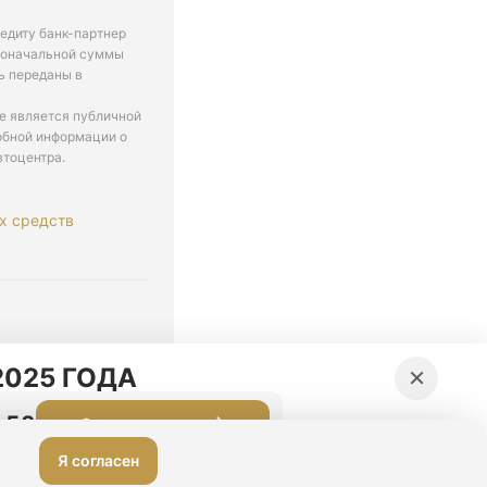
едиту банк-партнер
рвоначальной суммы
ь переданы в
не является публичной
обной информации о
втоцентра.
х средств
. 9-18
×
025 ГОДА
:51
Оставить заявку
Я согласен