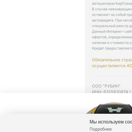
автоцентром КарПлаза
В случае невозвращен
оставляет за собой пр
автокредита. При нес
специальный реестр д
Данный Интернет-сайт
офертой, определяемо
наличии и стоимости у
Кредит предоставляет
Обязательное стра
осуществляется АО 
ООО "РУБИН"
ИНН: 6315610674 /
Юр. адрес: 443001,
Согласие на рекла
Политика конфиден
Мы используем coo
Подробнее