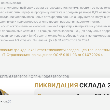
 не взимаются.
ия в условленный срок суммы автокредита или суммы процентов по автокр
аво начислить штраф за просрочку платежа в среднем размере 0,1% от пе
облюдении условий погашения автокредита данные о нарушителе могут быт
олжников и коллекторское агентство для взыскания задолженности.
 носит исключительно информационный характер и ни при каких условиях 
й положениями Статьи 437 Гражданского кодекса РФ. Для получения подр
казанных товаров и (или) услуг, пожалуйста, обращайтесь к менеджерам а
ся банком АО «ТБанк».
Лицензия ЦБ РФ № 2673 от 09.07.2024
.
хование гражданской ответственности владельцев транспортны
«Т-Страхование» по лицензии ОС№ 0191-03 от 01.07.2024 г.
 КПП: 631501001 / ОГРН: 1086315001706
 Самарская область, г Самара, Ульяновская ул, д. 52/55, помещ
ЛИКВИДАЦИЯ
СКЛАДА 2
мную рассылку
циальности
До конца акции
1 день 20:15
kies