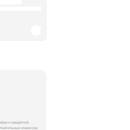
айма и кредитной
олнительные комиссии