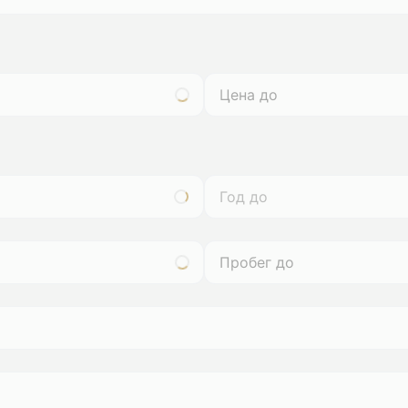
Год до