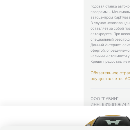
Годовая ставка автокр
программы. Минимальн
автоцентром КарПлаза
В случае невозвращен
оставляет за собой пр
автокредита. При нес
специальный реестр д
Данный Интернет-сайт
офертой, определяемо
наличии и стоимости у
Кредит предоставляет
Обязательное стра
осуществляется АО 
ООО "РУБИН"
ИНН: 6315610674 /
Юр. адрес: 443001,
Согласие на рекла
Политика конфиден