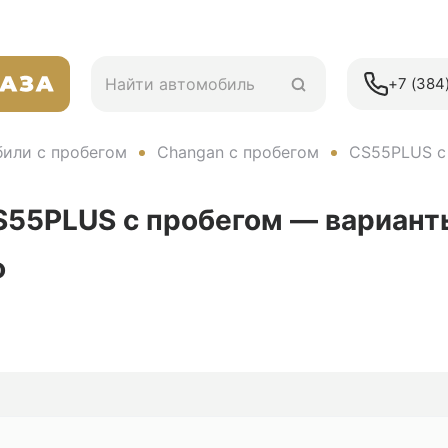
+7 (384)
или с пробегом
Changan с пробегом
CS55PLUS с
S55PLUS с пробегом — вариант
о