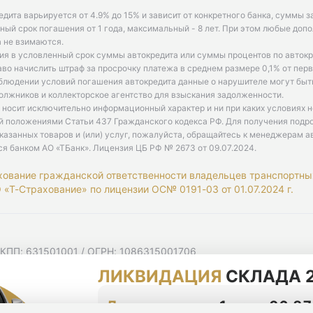
едита варьируется от 4.9% до 15% и зависит от конкретного банка, суммы з
ый срок погашения от 1 года, максимальный - 8 лет. При этом любые доп
 не взимаются.
ия в условленный срок суммы автокредита или суммы процентов по автокр
аво начислить штраф за просрочку платежа в среднем размере 0,1% от пе
облюдении условий погашения автокредита данные о нарушителе могут быт
олжников и коллекторское агентство для взыскания задолженности.
 носит исключительно информационный характер и ни при каких условиях 
й положениями Статьи 437 Гражданского кодекса РФ. Для получения подр
казанных товаров и (или) услуг, пожалуйста, обращайтесь к менеджерам а
ся банком АО «ТБанк».
Лицензия ЦБ РФ № 2673 от 09.07.2024
.
хование гражданской ответственности владельцев транспортны
«Т-Страхование» по лицензии ОС№ 0191-03 от 01.07.2024 г.
 КПП: 631501001 / ОГРН: 1086315001706
 Самарская область, г Самара, Ульяновская ул, д. 52/55, помещ
ЛИКВИДАЦИЯ
СКЛАДА 2
мную рассылку
циальности
До конца акции
1 день 06:27