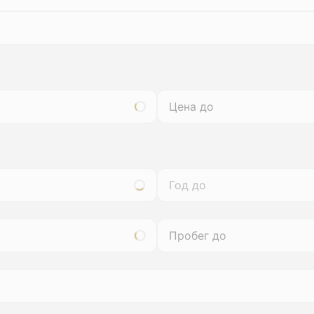
Год до