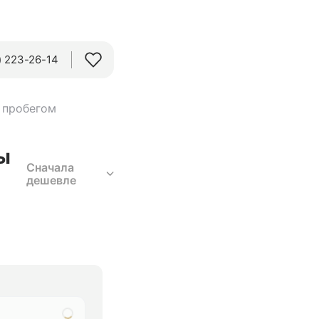
 223-26-14‬
 пробегом
ы
Сначала
дешевле