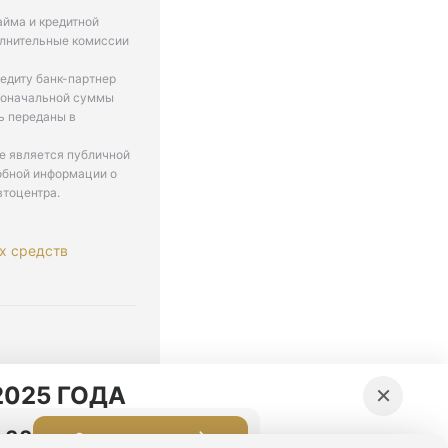
айма и кредитной
олнительные комиссии
едиту банк-партнер
рвоначальной суммы
ь переданы в
не является публичной
обной информации о
втоцентра.
х средств
. 9-18
×
025 ГОДА
:31
Оставить заявку