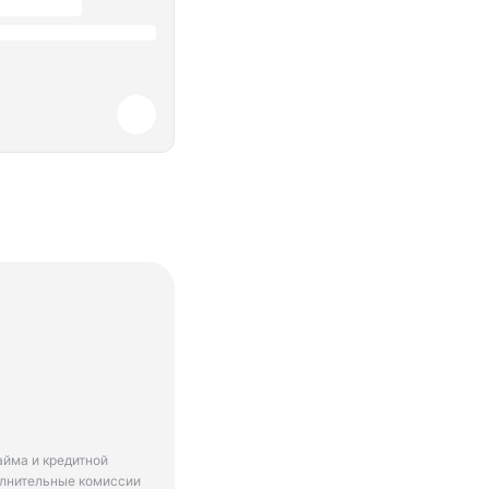
айма и кредитной
олнительные комиссии