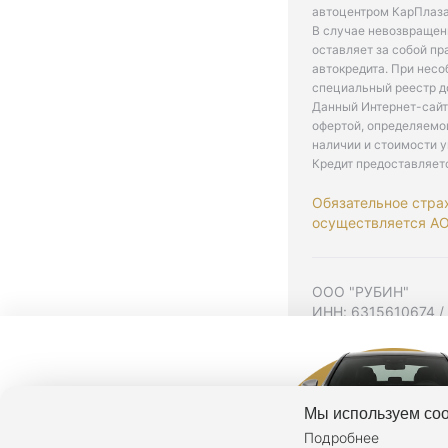
автоцентром КарПлаза
В случае невозвращен
оставляет за собой пр
автокредита. При нес
специальный реестр д
Данный Интернет-сайт
офертой, определяемо
наличии и стоимости у
Кредит предоставляет
Обязательное стра
осуществляется АО 
ООО "РУБИН"
ИНН: 6315610674 /
Юр. адрес: 443001,
Согласие на рекла
Политика конфиден
Мы используем coo
Подробнее