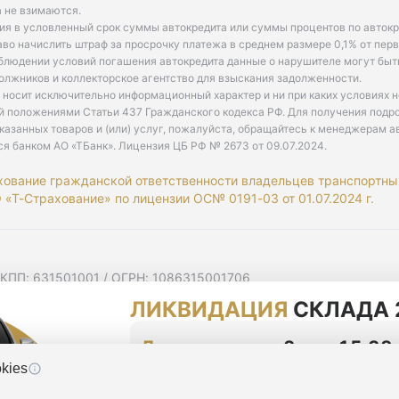
 не взимаются.
ия в условленный срок суммы автокредита или суммы процентов по автокр
аво начислить штраф за просрочку платежа в среднем размере 0,1% от пе
облюдении условий погашения автокредита данные о нарушителе могут быт
олжников и коллекторское агентство для взыскания задолженности.
 носит исключительно информационный характер и ни при каких условиях 
й положениями Статьи 437 Гражданского кодекса РФ. Для получения подр
казанных товаров и (или) услуг, пожалуйста, обращайтесь к менеджерам а
ся банком АО «ТБанк».
Лицензия ЦБ РФ № 2673 от 09.07.2024
.
хование гражданской ответственности владельцев транспортны
«Т-Страхование» по лицензии ОС№ 0191-03 от 01.07.2024 г.
 КПП: 631501001 / ОГРН: 1086315001706
 Самарская область, г Самара, Ульяновская ул, д. 52/55, помещ
ЛИКВИДАЦИЯ
СКЛАДА 
мную рассылку
циальности
До конца акции
2 дня 15:38
kies