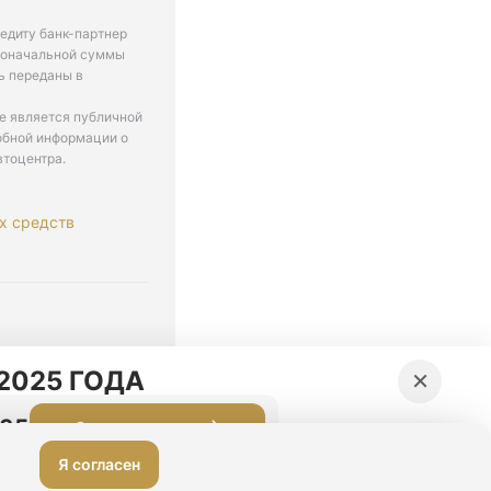
едиту банк-партнер
рвоначальной суммы
ь переданы в
не является публичной
обной информации о
втоцентра.
х средств
. 9-18
×
2025 ГОДА
:34
Оставить заявку
Я согласен