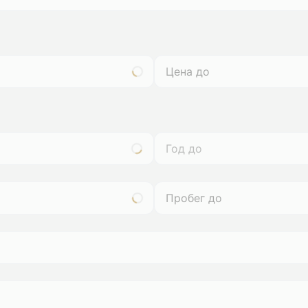
Год до