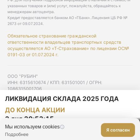
указанных товаров и (или) услуг, пожалуйста, обращайтесь к
менеджерам автоцентра.
Кредит предоставляется банком АО «ТБанк».
Лицензия ЦБ РФ №
2673 от 09.07.2024
.
Обязательное страхование гражданской
ответственности владельцев транспортных средств
осуществляется АО «Т-Страхование» по лицензии ОС№
0191-03 от 01.07.2024 г.
ООО "РУБИН"
ИНН: 6315610674 / КПП: 631501001 / ОГРН:
1086315001706
Юр. адрес: 443001, Самарская область, г Самара,
ЛИКВИДАЦИЯ СКЛАДА 2025 ГОДА
Ульяновская ул, д. 52/55, помещ. 9-18
ДО КОНЦА АКЦИИ
Согласие на рекламную рассылку
Политика конфиденциальности
2 дня 20:53:14
Мы используем cookies
Я согласен
Оставить заявку
Подробнее