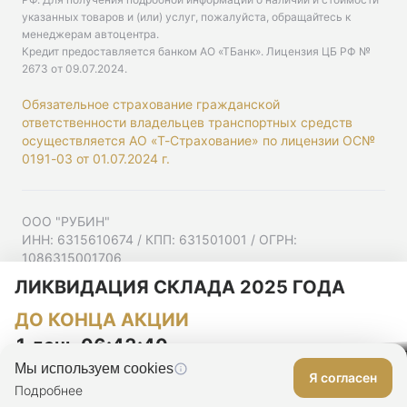
указанных товаров и (или) услуг, пожалуйста, обращайтесь к
менеджерам автоцентра.
Кредит предоставляется банком АО «ТБанк».
Лицензия ЦБ РФ №
2673 от 09.07.2024
.
Обязательное страхование гражданской
ответственности владельцев транспортных средств
осуществляется АО «Т-Страхование» по лицензии ОС№
0191-03 от 01.07.2024 г.
ООО "РУБИН"
ИНН: 6315610674 / КПП: 631501001 / ОГРН:
1086315001706
Юр. адрес: 443001, Самарская область, г Самара,
ЛИКВИДАЦИЯ СКЛАДА 2025 ГОДА
Ульяновская ул, д. 52/55, помещ. 9-18
ДО КОНЦА АКЦИИ
Согласие на рекламную рассылку
Политика конфиденциальности
1 день 06:42:39
Мы используем cookies
Я согласен
Оставить заявку
Подробнее