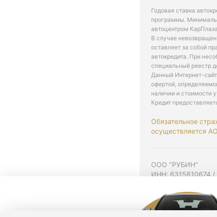
Годовая ставка автокр
программы. Минимальн
автоцентром КарПлаза
В случае невозвращен
оставляет за собой пр
автокредита. При нес
специальный реестр д
Данный Интернет-сайт
офертой, определяемо
наличии и стоимости у
Кредит предоставляет
Обязательное стра
осуществляется АО 
ООО "РУБИН"
ИНН: 6315610674 /
Юр. адрес: 443001,
Согласие на рекла
Политика конфиден