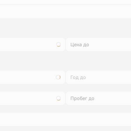
Год до