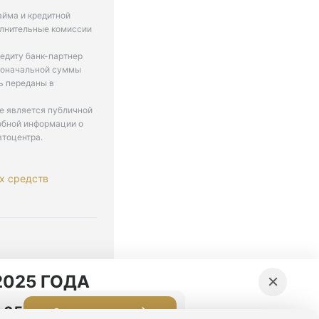
айма и кредитной
олнительные комиссии
едиту банк-партнер
рвоначальной суммы
ь переданы в
не является публичной
обной информации о
втоцентра.
х средств
. 9-18
×
025 ГОДА
:04
Оставить заявку