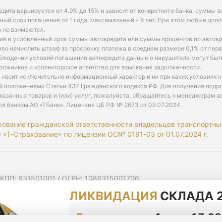
едита варьируется от 4.9% до 15% и зависит от конкретного банка, суммы з
ый срок погашения от 1 года, максимальный - 8 лет. При этом любые доп
 не взимаются.
ия в условленный срок суммы автокредита или суммы процентов по автокр
аво начислить штраф за просрочку платежа в среднем размере 0,1% от пе
облюдении условий погашения автокредита данные о нарушителе могут быт
олжников и коллекторское агентство для взыскания задолженности.
 носит исключительно информационный характер и ни при каких условиях 
й положениями Статьи 437 Гражданского кодекса РФ. Для получения подр
казанных товаров и (или) услуг, пожалуйста, обращайтесь к менеджерам а
ся банком АО «ТБанк».
Лицензия ЦБ РФ № 2673 от 09.07.2024
.
хование гражданской ответственности владельцев транспортны
«Т-Страхование» по лицензии ОС№ 0191-03 от 01.07.2024 г.
 КПП: 631501001 / ОГРН: 1086315001706
 Самарская область, г Самара, Ульяновская ул, д. 52/55, помещ
ЛИКВИДАЦИЯ
СКЛАДА 2
мную рассылку
циальности
До конца акции
1 день 17:08